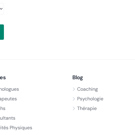
ces
Blog
hologues
Coaching
apeutes
Psychologie
hs
Thérapie
ultants
vités Physiques